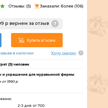
Отзывы: (
5
)
Заказали: более (106)
99 р вернем за отзыв
?
Купить в 1 клик
?
авьев в наличии
Хочу скидку
рят (
5
) человек
к и украшения для муравьиной фермы
 от 1990 р
язино:
2-3 дня: от 700