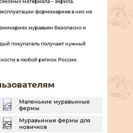
секомых материала – акрила.
 эксплуатации формикариев в них не
ормикариях муравьям безопасно и
аждый покупатель получает нужный
ности в любой регион России.
льзователям
Маленькие муравьиные
фермы
Муравьиные фермы для
новичков