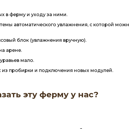
х в ферму и уходу за ними.
стемы автоматического увлажнения, с которой можн
псовый блок (увлажнения вручную).
а арене.
муравьев мало.
 из пробирки и подключения новых модулей.
зать эту ферму у нас?